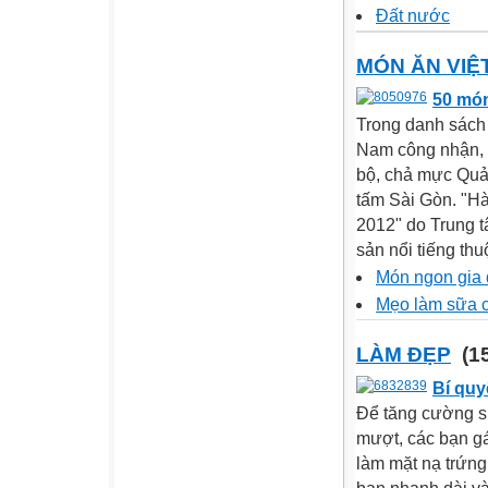
Đất nước
MÓN ĂN VIỆ
50 món
Trong danh sách 
Nam công nhận, 
bộ, chả mực Quả
tấm Sài Gòn. "Hà
2012" do Trung t
sản nổi tiếng th
Món ngon gia 
Mẹo làm sữa 
LÀM ĐẸP
(15
Bí quy
Để tăng cường sự
mượt, các bạn gái
làm mặt nạ trứng 