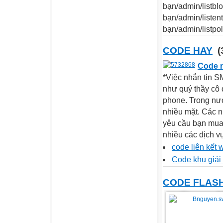
bạn/admin/listblo
bạn/admin/listent
bạn/admin/listpoll
CODE HAY
(
Code n
*Việc nhắn tin S
như quý thầy cô đ
phone. Trong nướ
nhiều mặt. Các n
yêu cầu bạn mua 
nhiều các dịch vụ 
code liên kết
Code khu giải 
CODE FLAS