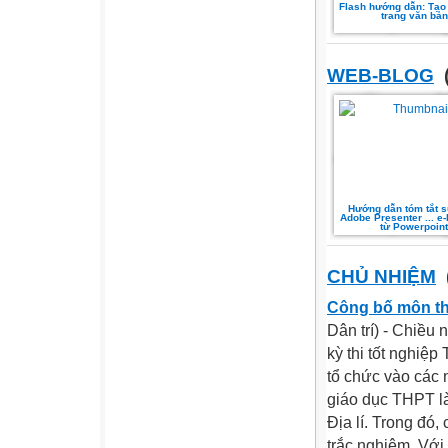
Flash hướng dẫn: Tạo
trang văn bản
WEB-BLOG
(
Hướng dẫn tóm tắt 
Adobe Presenter ... e
từ Powerpoint
CHỦ NHIỆM
Công bố môn thi
Dân trí) - Chiều
kỳ thi tốt nghiệ
tổ chức vào các n
giáo dục THPT là
Địa lí. Trong đó,
trắc nghiệm. Với 