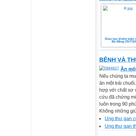
Giao lưu Violet toàn 
Đà Nẵng 25/7/2
BỆNH VÀ T
Ăn một
Nếu chúng ta muố
ăn một trái chuối
hợp với chất sơ 
cứu đã chứng min
luôn trong 90 phút
Không những giúp
Ung thư gan c
Ung thư gan t