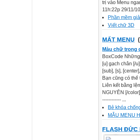
trị vào Menu nga
11h:22p 29/11/10 
Phần mềm giả
Viết chữ 3D
MẤT MENU
(
Màu chữ trong 
BoxCode Những Co
[u] gạch chân [/u
[sub], [s], [cente
Bạn cũng có thể t
Liên kết bằng lệnh
NGUYÊN [/color]
------------ ...
Bẻ khóa chống
MẪU MENU H
FLASH ĐỨC