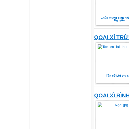
Chúc mừng sinh nhậ
Nguyên
QOẠI XỈ TR
Tân cổ Lời thu 
QOẠI XÌ BÌ