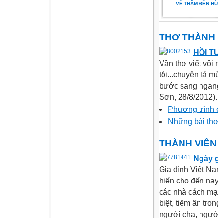
VỀ THĂM ĐỀN HÙ
THƠ THÀNH 
HỒI T
Vần thơ viết vội 
tôi...chuyện lá m
bước sang ngang
Sơn, 28/8/2012)..
Phương trình 
Những bài thơ
THÀNH VIÊN
Ngày g
Gia đình Việt Na
hiến cho đến nay
các nhà cách mạn
biệt, tiềm ẩn tr
người cha, người