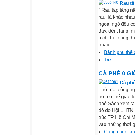
Rau tậ
" Rau tập tàng nấ
rau, lá khác nha
ngoài ngõ đều có 
đay, dền, lang, m
một chút cũng đủ
nhau,...
Bánh phu thê 
Tré
CÀ PHÊ 0 GI
Cà ph
Thời đại công ngh
nơi có thể giao l
phê Sách xem ra 
đó do Hội LHTN 
trúc TP Hồ Chí M
vào những thời gia
Cung chúc tân