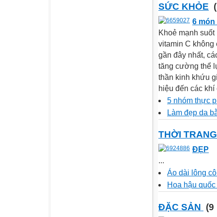
SỨC KHỎE
(
6 món 
Khoẻ mạnh suốt 
vitamin C không 
gần đây nhất, cá
tăng cường thể l
thần kinh khứu gi
hiệu đến các khí
5 nhóm thực 
Làm đẹp da bằ
THỜI TRANG
ĐẸP
...
Áo dài lông c
Hoa hậu quốc 
ĐẶC SẢN
(9 