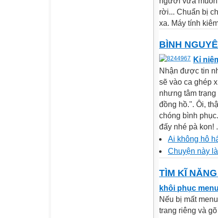
người vừa muốn 
rời... Chuẩn bị 
xa. Máy tính ki
BÌNH NGUYÊ
Kỉ niệ
Nhận được tin n
sẽ vào ca ghép x
nhưng tâm trạng t
đồng hồ.". Ôi, t
chóng bình phục.
đấy nhé pà kon! .
Ai không hô h
Chuyện này là 
TÌM KĨ NĂN
khôi phục men
Nếu bị mất menu 
trang riêng và g