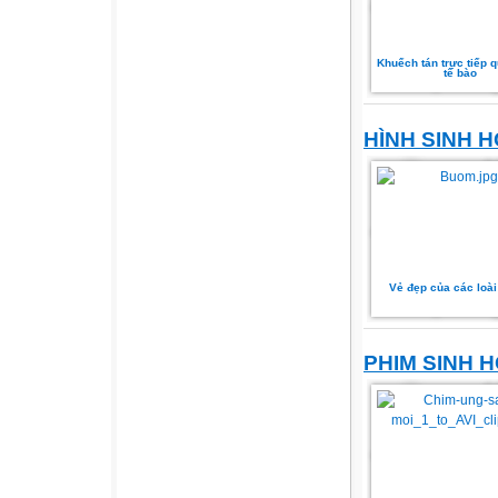
Khuếch tán trực tiếp 
tế bào
HÌNH SINH 
Vẻ đẹp của các loà
PHIM SINH 