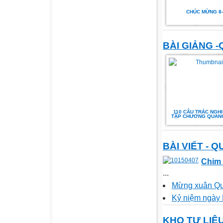
CHÚC MỪNG 8-
BÀI GIẢNG 
110 CÂU TRẮC NGH
TẬP CHƯƠNG QUANG
BÀI VIẾT - 
Chim
...
Mừng xuân Qu
Kỷ niệm ngày
KHO TƯ LIỆ