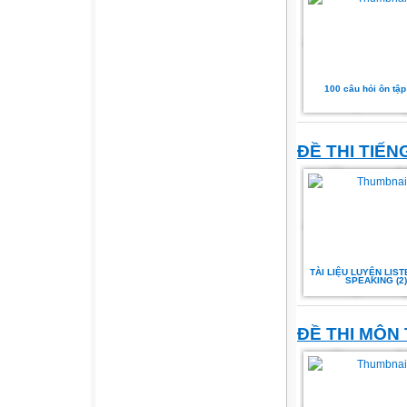
100 câu hỏi ôn tập 
ĐỀ THI TIẾN
TÀI LIỆU LUYỆN LIST
SPEAKING (2)
ĐỀ THI MÔN