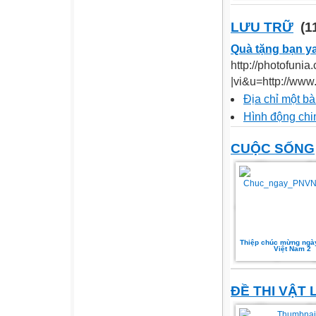
LƯU TRỮ
(1
Quà tặng bạn ya
http://photofunia
|vi&u=http://www
Địa chỉ một bà
Hình động ch
CUỘC SỐNG
Thiệp chúc mừng ngà
Việt Nam 2
ĐỀ THI VẬT 