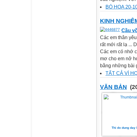
BÓ HOA 20-1
KINH NGHI
Cầu v
Các em thân yêu
rất mới rất lạ ...
Các em có nhớ c
mơ cho em nở hoa
bằng những bài g
TẤT CẢ VÌ H
VĂN BẢN
(20
Thi do dung day 