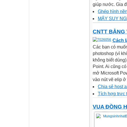
giúp nước. Gia đì
Ghép hình nền 
MẤY SUY NG
CNTT BẰNG
Cách l
Các bạn có muốn
photoshop (vì kh
không biết dùng
Point. Ai cũng c
mở Microsoft Pow
vào nút vẽ elip ở
Chia sẻ host a
Tích hợp trực 
VUA ĐỒNG 