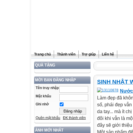
Trang chủ
Thành viên
Trợ giúp
Liên hệ
QUÀ TẶNG
MỜI BẠN ĐĂNG NHẬP
SINH NHẬT 
Tên truy nhập
Nước 
Mật khẩu
Làm đẹp đã không
số, phái đẹp vẫ
Ghi nhớ
da tay... mà ít 
đôi khi vẫn là mộ
Quên mật khẩu
ĐK thành viên
đây sẽ giới thiệ
ẢNH MỚI NHẤT
Một sản phẩm đến