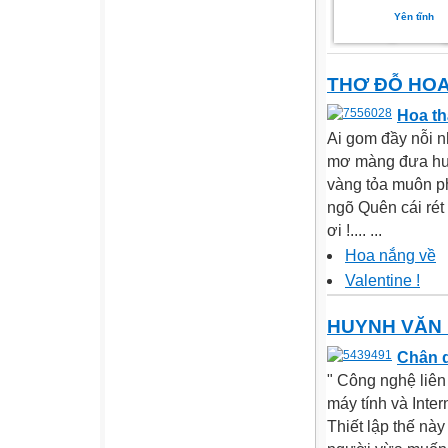
Yên tĩnh
THƠ ĐỖ HO
Hoa t
Ai gom đầy nỗi n
mơ màng đưa hươ
vàng tỏa muôn p
ngõ Quên cái rét
ơi !.... ...
Hoa nắng về
Valentine !
HUYNH VĂN 
Chân d
" Công nghệ liên
máy tính và Inter
Thiết lập thế nà