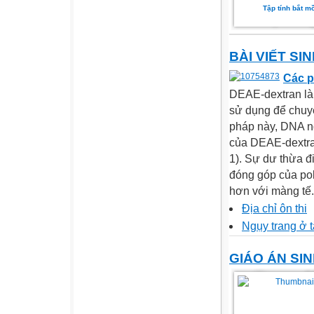
Tập tính bắt m
BÀI VIẾT SI
Các 
DEAE-dextran là 
sử dụng để chuy
pháp này, DNA ng
của DEAE-dextra
1). Sự dư thừa đ
đóng góp của pol
hơn với màng tế.
Địa chỉ ôn thi
Ngụy trang ở t
GIÁO ÁN SI