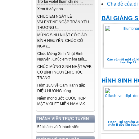
Trở lại violet thăm chị nè !...
Cha đẻ của di
Xem ở đây nha...
CHÚC EM NGÀY LỄ
BÀI GIẢNG 
VALENTINE NGẬP TRÀN YÊU
THƯƠNG !...
MỪNG SINH NHẬT CÔ GIÁO
BÌNH NGUYÊN. CHÚC CÔ
NGÀY...
Chúc Mừng Sinh Nhật Bình
Nguyên. Chúc em thêm tuổi...
Các vấn đề mới và k
học lớp 12
CHÚC MỪNG SINH NHẬT WEB
CÔ BÌNH NGUYÊN! CHÚC
TRANG...
HÌNH SINH H
Hôm 18/8 về Cam Ranh gặp
DIỆU HƯƠNG cùng...
Niềm mong ước CUỘC HỌP
MẶT VIOLET MIỀN NAM! AK...
THÀNH VIÊN TRỰC TUYẾN
Flash: Thí nghiệm đi
phân li độc lập của
52 khách và 0 thành viên