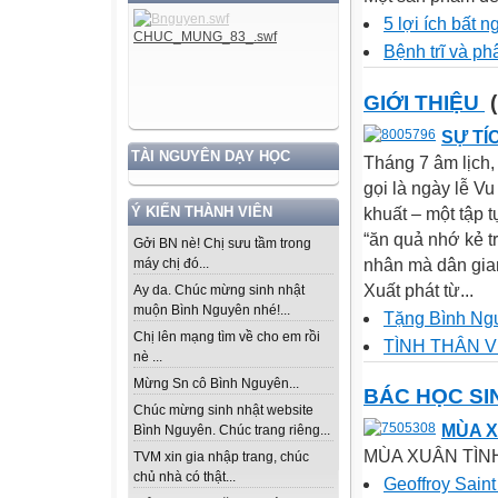
5 lợi ích bất
Bệnh trĩ và phâ
GIỚI THIỆU
(
SỰ TÍ
TÀI NGUYÊN DẠY HỌC
Tháng 7 âm lịch,
gọi là ngày lễ Vu
Ý KIẾN THÀNH VIÊN
khuất – một tập 
“ăn quả nhớ kẻ t
Gởi BN nè! Chị sưu tầm trong
nhân mà dân gian
máy chị đó...
Xuất phát từ...
Ay da. Chúc mừng sinh nhật
muộn Bình Nguyên nhé!...
Tặng Bình Ng
Chị lên mạng tìm về cho em rồi
TÌNH THÂN V
nè ...
Mừng Sn cô Bình Nguyên...
BÁC HỌC SI
Chúc mừng sinh nhật website
MÙA 
Bình Nguyên. Chúc trang riêng...
MÙA XUÂN TÌNH 
TVM xin gia nhập trang, chúc
chủ nhà có thật...
Geoffroy Saint