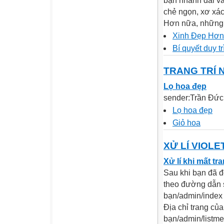
bạn nhanh dài v
chẻ ngọn, xơ xác
Hơn nữa, những l
Xinh Đẹp Hơn
Bí quyết duy t
TRANG TRÍ 
Lọ hoa đẹp
sender:Trần Đức
Lọ hoa đẹp
Giỏ hoa
XỬ LÍ VIOLE
Xử lí khi mất tra
Sau khi bạn đã đ
theo đường dẫn s
bạn/admin/index
Địa chỉ trang của
bạn/admin/listme