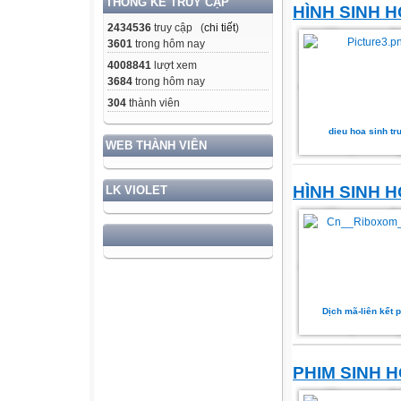
THỐNG KÊ TRUY CẬP
HÌNH SINH H
2434536
truy cập (
chi tiết
)
3601
trong hôm nay
4008841
lượt xem
3684
trong hôm nay
304
thành viên
dieu hoa sinh tr
WEB THÀNH VIÊN
HÌNH SINH H
LK VIOLET
Dịch mã-liên kết p
PHIM SINH H